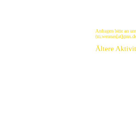
Wir freuen uns auf 
Chorerfahrung.
Herzlich willkommen
aber auch leidensch
gerne die skandinavi
Anfragen bitte an un
(m.wennas[at]gmx.d
zkirchen.
Ältere Aktivi
n med glada
ka trädgården
27. Juni 2026, Mi
Holzkirchen.
sulatet
30. April 2026, W
ens
mit fröhlichen Liede
München
.
 Svenska
Dienstag, 09. De
Konsulat
, St.
Samstag/Sonntag,
Weihnachtskonzerte 
rd.
Dienstag, 25. No
turcentret i