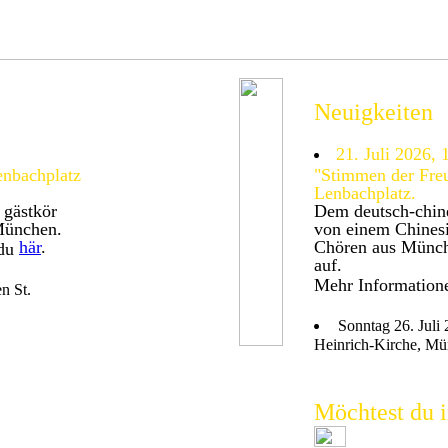
Neuigkeiten
21. Juli 2026, 
enbachplatz
"Stimmen der Fre
Lenbachplatz.
 gästkör
Dem deutsch-chine
München.
von einem Chinesi
här
.
Chören aus Münch
 du
auf.
Mehr Informatione
n St.
Sonntag 26. Juli
Heinrich-Kirche, Mü
h körvana.
Möchtest du 
komna, men
, som vill