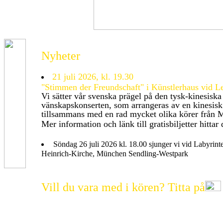
Nyheter
21 juli 2026, kl. 19.30
"Stimmen der Freundschaft" i Künstlerhaus vid L
Vi sätter vår svenska prägel på den tysk-kinesiska
vänskapskonserten, som arrangeras av en kinesisk
tillsammans med en rad mycket olika körer från 
Mer information och länk till gratisbiljetter hittar
Söndag 26 juli 2026 kl. 18.00 sjunger vi vid Labyrinte
Heinrich-Kirche, München Sendling-Westpark
Vill du vara med i kören? Titta på
Vi ser fram emot nya sångare med notläsningsförmåga oc
Naturligtvis är svenskar, norrmän, danskar etc. extra väl
också passionerade sångare från München med omgivning